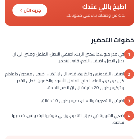
اطبخ باللي عندك
جربه الآن
ابحث عن وصفات بناءً على مكوناتك.
خطوات التحضير
في قدر متوسط سخني الزيت، اضيفي البصل، الفلفل وقلبي الى ان
1
يذبل البصل، اضيفي اللحم، قلبي ليتحمر.
اضيفي البقدونس والكزبرة، قلبي الى ان تذبل، اضيفي معجون طماطم
2
كي دي دي، الماء، الملح، الفلفل الأسود والكمون. غطي القدر
واتركيه يطهى 20 دقيقة الى ان تنضج اللحمة.
اضيفي الشعيرية والنعناع، دعيه يطهى 10 دقائق.
3
ضعي الشوربة في طبق التقديم، وزعي فوقها البقدونس، قدميها
4
ساخنة.