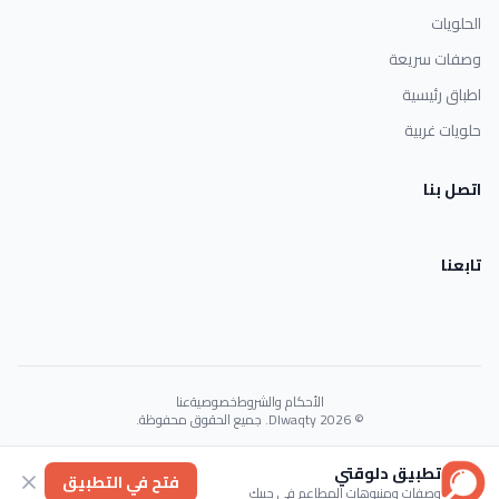
الحلويات
وصفات سريعة
اطباق رئيسية
حلويات غربية
اتصل بنا
تابعنا
الأحكام والشروط
خصوصية
عنا
© 2026 Dlwaqty. جميع الحقوق محفوظة.
Powered by
GAIT
تطبيق دلوقتي
فتح في التطبيق
وصفات ومنيوهات المطاعم في جيبك