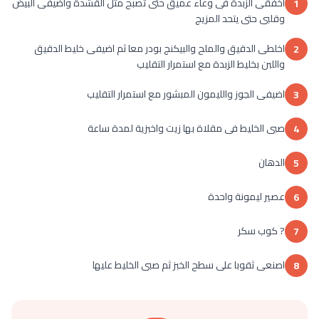
اخفقى الزبدة فى وعاء عميق حتى تصبح مثل القشدة وأضيفى البيض
1
وقلبى حتى يتحد المزيج
اخلطى الدقيق والملح والبيكنج بودر معا ثم اضيفى خليط الدقيق
2
واللبن بخليط الزبدة مع استمرار التقليب
اضيفى الجوز والليمون المبشور مع استمرار التقليب
3
صبى الخليط فى مقلاة بها زيت واخبزية لمدة ساعة
4
الدهان
5
عصير ليمونة واحدة
6
? كوب سكر
7
اصنعى ثقوبا على سطح الخبز ثم صبى الخليط عليها
8