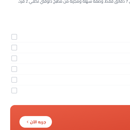
طريقة عمل كوكتيل الشوكولاته باللوز خطوة بخطوة بـ6 مكونات وفي 7 دقائق فقط. وصفة سهلة ومجرّبة من مطبخ دلوقتي تكفي 2 فرد،
جربه الآن