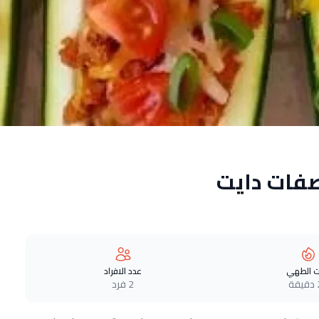
صفات دايت
 الطهي
عدد الافراد
ة
2 فرد