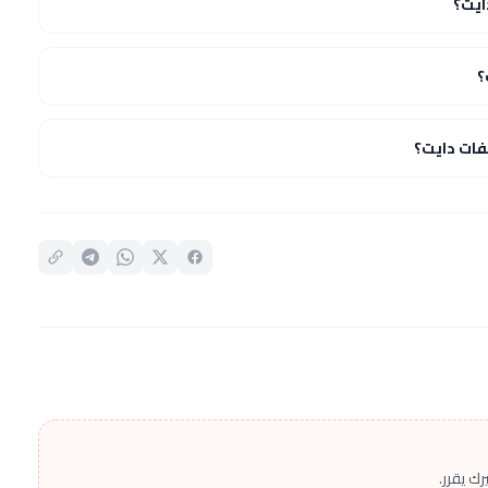
ايت؟
؟
ات دايت؟
ك يقرر.