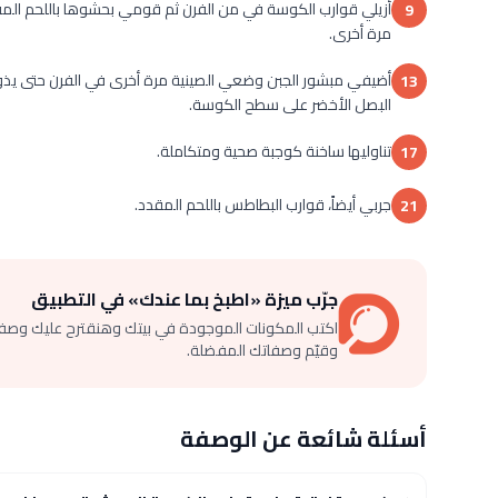
9
مرة أخرى.
أضيفي مبشور الجبن وضعي الصينية مرة أخرى في الفرن حتى يذوب 
13
البصل الأخضر على سطح الكوسة.
تناوليها ساخنة كوجبة صحية ومتكاملة.
17
جربي أيضاً، قوارب البطاطس باللحم المقدد.
21
جرّب ميزة «اطبخ بما عندك» في التطبيق
اكتب المكونات الموجودة في بيتك وهنقترح عليك وصف
وقيّم وصفاتك المفضلة.
أسئلة شائعة عن الوصفة