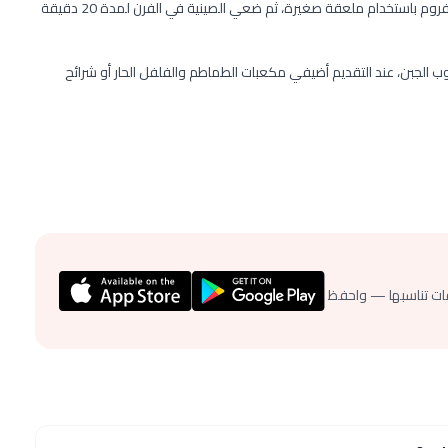
أزيلي قوارب الكوسة في من الفرن ثم قومي بحشوها باللحم المفروم باستخدام ملعقة صغيرة، ثم ضعي الصينية في الفرن لمدة 20 دقيقة
الجبن، عند التقديم أضيفي مكعبات الطماطم والفلفل الحار أو شرائح
ات تناسبها — واحفظ