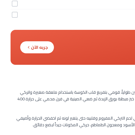
جربه الآن
 طولياً، قومي بتفريغ قلب الكوسة باستخدام ملعقة صغيرة واتركي
حوالي 2/1 بوصة سُمك الكوسة، رصي أنصاف الكوسة في صينية خبز مبطنة بورق الزبدة ثم ضعي الصينية في فرن محمي على حرارة 400
حم التركي المفروم وقلبيه حتى يتغير لونه ثم اخفضي الحرارة وأضيفي
ل الأسود ومعجون الطماطم، حركي المكونات جيداً لبضع دقائق.