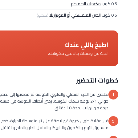
0.5 كوب
مكعبات الطماطم
0.5 كوب
الجبن المكسيكي أو الموتزاريلا
(مبشور)
اطبخ باللي عندك
ابحث عن وصفات بناءً على مكوناتك.
خطوات التحضير
تخلصي من الجزء السفلي والعلوي للكوسة ثم قطعيها إلى نصفين
1
درجة فهرنهايت لمدة 10 دقائق.
في مقلاة طهي كبيرة غير لاصقة على نار متوسطة الحرارة، ضعي ل
5
مسحوق الثوم والكمون والبابريكا والفلفل الحار والملح والفلف