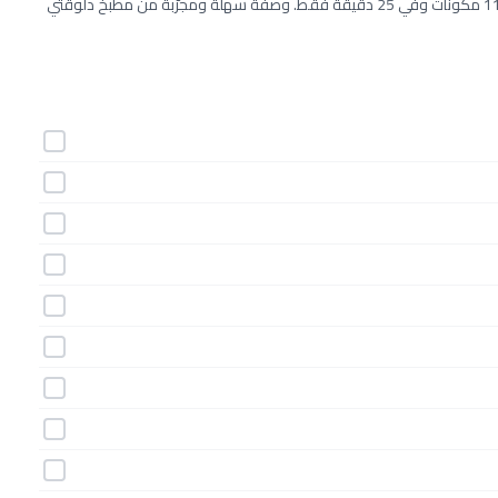
طريقة عمل قوارب الكوسة المحشية – وصفات دايت خطوة بخطوة بـ11 مكونات وفي 25 دقيقة فقط. وصفة سهلة ومجرّبة من مطبخ دلوقتي