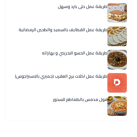
طريقة عمل حلى بارد وسهل
طريقة عمل القطايف بالسميد والطحين الرمضانية
طريقة عمل الحسو البحريني و بهاراته
طريقة عمل اكلات برج العقرب (جمبري بالاسبراجوس)
فول مدمس بالطماطم للسحور