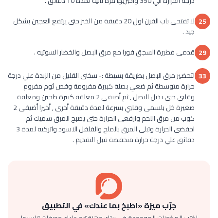
درجة الحرارة الي 350 واخبزيها مرة ثانية لمدة 10 دقائق .
لا تفتحى باب الفرن اول 20 دقيقة من الخبز حتى يرتفع العجين بشكل
25
جيد .
قدمى فطيرة السجق فورا مع مرق البصل والخضار السوتيه .
29
لتحضير مرق البصل بطريقة بسيطة :- سخنى القليل من الزبدة علي درجة
33
حرارة متوسطة ثم ضعي بصلة كبيرة مفرومة وفص ثوم مفروم
وقلبي حتى يذبل البصل , ثم أضيفي 2 معلقة كبيرة طحين ومعلقة
صغيرة خل بلسمى وقلبي بسرعة لمدة دقيقة أخرى , أخيرا أضيفى 2
كوب من مرق اللحم وارفعى الحرارة حتى يصبح المرق سميك ثم
اخفضى الحرارة وتبلى المرق بالملح والفلفل الاسود واتركيه لمدة 3
دقائق علي درجة حرارة منخفضة قبل التقديم .
جرّب ميزة «اطبخ بما عندك» في التطبيق
اكتب المكونات الموجودة في بيتك وهنقترح عليك وصفات تناسبها