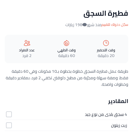
فطيرة السجق
منذ شهر
198 زيارات
سجّل دخولك للتقييم
وقت التحضير
وقت الطهي
عدد الافراد
20 دقيقة
60 دقيقة
2 فرد
طريقة عمل فطيرة السجق خطوة بخطوة بـ10 مكونات وفي 60 دقيقة
فقط. وصفة سهلة ومجرّبة من مطبخ دلوقتي تكفي 2 فرد، بمقادير دقيقة
وخطوات واضحة.
المقادير
4
سجق بلدى من نوع جيد
زيت زيتون