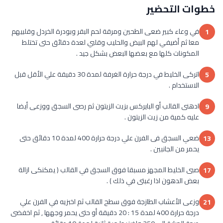
خطوات التحضير
في وعاء كبير ضعى الطحين ومرقة لحم البقر وبودرة الخردل وقلبيهم
1
معا ثم أضيفي لهم البيض والحليب وقلبي لعدة دقائق حتى تختلط
المكونات كلها مع بعضها البعض بشكل جيد .
اتركى الخليط في درجة حرارة الغرفة لمدة 30 دقيقة علي الأقل قبل
5
الاستخدام .
ادهنى القالب أو البايركس بزيت الزيتون ثم رصى السجق ووزعى أيضا
9
عليه كمية من زيت الزيتون .
ضعي السجق فى الفرن علي درجة حرارة 400 لمدة 10 دقائق حتى
13
يحمر من الجانبين .
صبى الخليط المجهز مسبقا فوق السجق في القالب ( يمكنكى ازالة
17
بعض الدهون اذا رغبتى في ذلك ) .
وزعى الأعشاب الطازجة فوق سطح القالب ثم اخبزيه في الفرن علي
21
درجة حرارة 400 لمدة 15 : 20 دقيقة أو حتى يحمر وجهها , ثم اخفضى