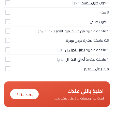
1 كوب
حليب الدسم
(كامل)
3
بيض
1 كوب
طحين
1 ملعقة صغيرة
من حبيبات مرق اللحم
( مرقة فورية )
0.5 ملعقة صغيرة
خردل بودرة
1 ملعقة صغيرة
اكليل الجبل ال
(طازج)
1 ملعقة صغيرة
أوراق الزعتر ال
(طازج)
مرق بصل للتقديم
اطبخ باللي عندك
جربه الآن
ابحث عن وصفات بناءً على مكوناتك.