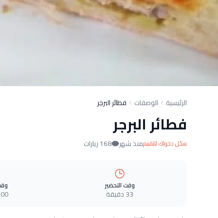
الرئيسية
الوصفات
فطائر البرجر
فطائر البرجر
منذ شهر
168 زيارات
سجّل دخولك للتقييم
وقت التحضير
وقت
33 دقيقة
100 دقي