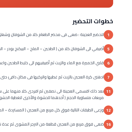
خطوات التحضير
لتحضير العجينة : ضعى فى محضر الطعام كلا من الشوفان وشغلى ا
1
أضيفي الى الشوفان كلا من ( الطحين – الملح – البيكنج بودر – ا
5
قلبي الخميرة مع الماء والزيت ثم أضيفيهم الى خليط الطحين واع
6
ادهنى كرة العجين بالزيت ثم غطيها واتركيها فى مكان دافئ حتى تختمر حوا
7
11
مربعات متساوية الحجم ( أحدهما للحشوة والأخرى لتغطية الحشوة 
وزعى الطبقات التالية فوق كل مربع من العجين ( المستردة – المايو
12
ضعى فوق مربع من العجين قطعة من البرجر المشوى ثم عدة نقا
16