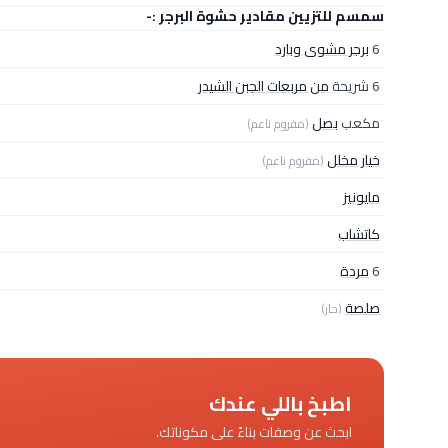
سمسم للتزيين مقادير حشوة البرجر :-
6
برجر مشوى وبارد
6 شريحة
من مربعات الجبن الشيدر
مكعب
بصل
(مفروم ناعم)
خيار مخلل
(مفروم ناعم)
مايونيز
كاتشاب
6
مردة
صلصة
(حار)
اطبخ باللي عندك
ابحث عن وصفات بناءً على مكوناتك.