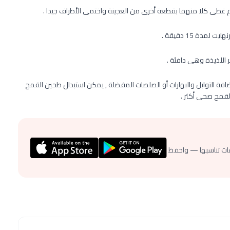
م غطى كلا منهما بقطعة أخرى من العجينة واختمى الأطراف جيدا .
اضافة التوابل والبهارات أو الصلصات المفضلة , يمكن استبدال طحين القمح
لقمح صحى أكثر .
ات تناسبها — واحفظ