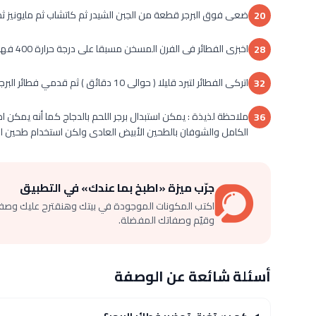
ضعى فوق البرجر قطعة من الجبن الشيدر ثم كاتشاب ثم مايونيز ث
20
اخبزى الفطائر فى الفرن المسخن مسبقا على درجة حرارة 400 فهرنهايت لمدة 15 دقيقة .
28
اتركى الفطائر لتبرد قليلا ( حوالى 10 دقائق ) ثم قدمي فطائر البرجر اللذيذة وهى دافئة .
32
ملاحظة لذيذة : يمكن استبدال برجر اللحم بالدجاج كما أنه يمكن 
36
الكامل والشوفان بالطحين الأبيض العادى ولكن استخدام طحين ا
جرّب ميزة «اطبخ بما عندك» في التطبيق
اكتب المكونات الموجودة في بيتك وهنقترح عليك وصف
وقيّم وصفاتك المفضلة.
أسئلة شائعة عن الوصفة