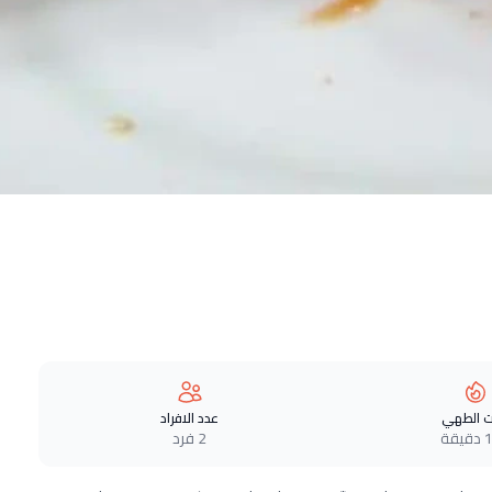
 الطهي
عدد الافراد
قة
2 فرد