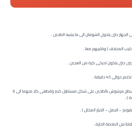
لجهاز حتى يتحول الشوفان الى ما يشبه الطحين .
لحليب المجفف ) وقلبيهم معا .
جنى حتى يتكون لديكى كرة من العجين .
لى 45 دقيقة .
بعد ذلك اقسمى العجينة الى نصفين ثم افردى كلا منهما على سطح مرشوش بالطحين على شكل مستطيل كبير وقطعى كلا منهما الى 6
) .
نيز – البصل – الخيار المخلل ) .
ط من الصلصة الحارة .