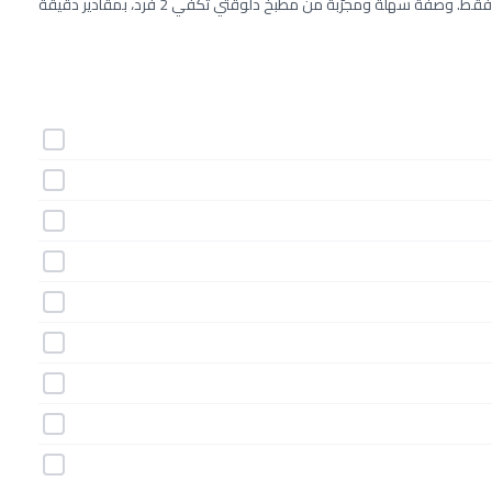
طريقة عمل فطائر البرجر خطوة بخطوة بـ18 مكونات وفي 100 دقيقة فقط. وصفة سهلة ومجرّبة من مطبخ دلوقتي تكفي 2 فرد، بمقادير دقيقة