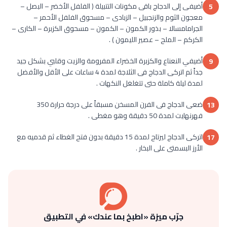
أضيفى إلى الدجاج باقى مكونات التتبيلة ( الفلفل الأخضر – البصل –
5
معجون الثوم والزنجبيل – الزبادى – مسحوق الفلفل الأحمر –
الجرامامسالا – بذور الكمون – الكمون – مسحوق الكزبرة – الكارى –
الكركم – الملح – عصير الليمون ) .
أضيفي النعناع والكزبرة الخضراء المفرومة والزيت وقلبي بشكل جيد
9
جداً ثم اتركى الدجاج فى الثلاجة لمدة 4 ساعات على الأقل والأفضل
لمدة ليلة كاملة حتى تتغلغل النكهات .
ضعى الدجاج فى الفرن المسخن مسبقاً على درجة حرارة 350
13
فهرنهايت لمدة 50 دقيقة وهو مغطى .
اتركى الدجاج ليرتاح لمدة 15 دقيقة بدون فتح الغطاء ثم قدميه مع
17
الأرز البسمتى على البخار .
جرّب ميزة «اطبخ بما عندك» في التطبيق