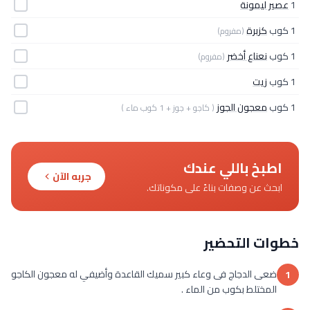
1
عصير ليمونة
1 كوب
كزبرة
(مفروم)
1 كوب
نعناع أخضر
(مفروم)
1 كوب
زيت
1 كوب
معجون الجوز
( كاجو + جوز + 1 كوب ماء )
اطبخ باللي عندك
جربه الآن
ابحث عن وصفات بناءً على مكوناتك.
خطوات التحضير
ضعى الدجاج فى وعاء كبير سميك القاعدة وأضيفي له معجون الكاجو
1
المختلط بكوب من الماء .