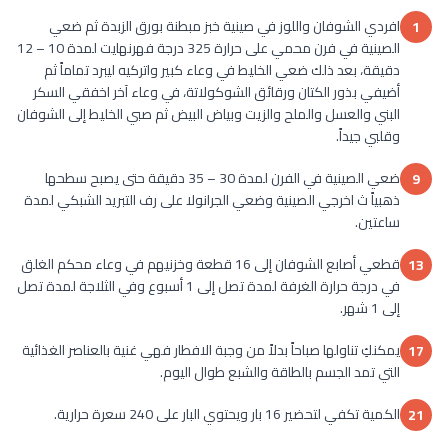
افردي الشوفان واللوز في صينية خبز مبطنة بورق الزبدة ثم ضعي
1
الصينية في فرن محمي على حرارة 325 درجة فهرنهايت لمدة 10 – 12
دقيقة، بعد ذلك ضعي الخليط في وعاء كبير واتركيه ليبرد تماماً ثم
أضيفي بذور الكتان ورقائق الشوكولاتة، في وعاء آخر اخفقي السكر
البني والعسل والملح والزيت وبياض البيض ثم صبي الخليط إلى الشوفان
وقلبي جيداً.
ضعي الصينية في الفرن لمدة 30 – 35 دقيقة حتى يصبح سطحها
9
ذهبياً ث اخرجي الصينية وضعي الجرانولا على رف التبريد الشبكي لمدة
ساعتين.
قطعي أصابع الشوفان إلى 16 قطعة وخزنيهم في وعاء محكم الغلق
13
في درجة حرارة الغرفة لمدة تصل إلى 1 أسبوع وفي الثلاجة لمدة تصل
إلى 1 شهر.
يمكنكِ تناولها صباحاً بدلاً من وجبة الافطار فهي غنية بالعناصر الغذائية
17
التي تمد الجسم بالطاقة والشبع طوال اليوم.
الكمية تكفي لتحضير 16 بار ويحتوي البار على 240 سعرة حرارية.
21