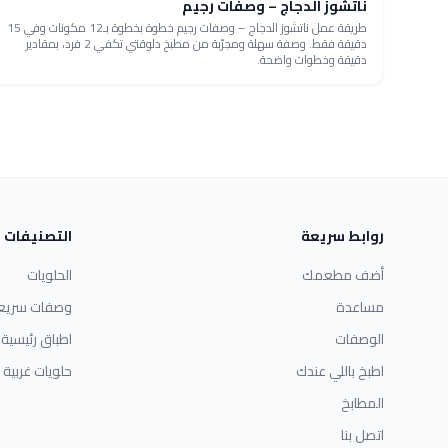
ناتشوز الدجاج – وصفات رجيم
طريقة عمل ناتشوز الدجاج – وصفات رجيم خطوة بخطوة بـ12 مكونات وفي 15
دقيقة فقط. وصفة سهلة ومجرّبة من مطبخ دلوقتي تكفي 2 فرد، بمقادير
دقيقة وخطوات واضحة.
روابط سريعة
التصنيفات
أضف مطعمك
الحلويات
مساعدة
وصفات سريع
الوصفات
اطباق رئيسية
اطبخ باللي عندك
حلويات غربية
المطابخ
اتصل بنا