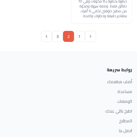
خطوة بخطوة بـ8 مكونات وفي 10
دقائق فقط. وصفة سهلة ومجرّبة
من مطبخ دلوقتي تكفي 6 أفراد،
بمقادير دقيقة وخطوات واضحة.
3
2
1
روابط سريعة
أضف مطعمك
مساعدة
الوصفات
اطبخ باللي عندك
المطابخ
اتصل بنا