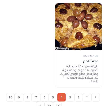
2026-07-08
عجة اللحم
طريقة عمل عجة اللحم خطوة
بخطوة بـ6 مكونات. وصفة سهلة
ومجرّبة من مطبخ دلوقتي تكفي 2
فرد، بمقادير دقيقة وخطوات
واضحة.
10
9
8
7
6
5
4
3
2
1
28
27
...