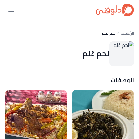
الرئيسية
لحم غنم
لحم غنم
الوصفات