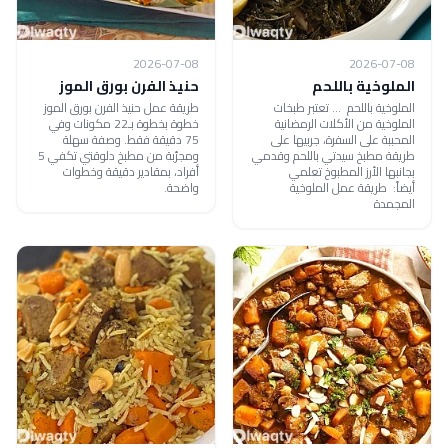
2026-07-08
2026-07-08
الملوخية باللحم
حنيذ الفرن بورق الموز
الملوخية باللحم ... تعتبر طبخات
طريقة عمل حنيذ الفرن بورق الموز
الملوخية من الأكلات الرمضانية
خطوة بخطوة بـ22 مكونات وفي
المحببة على السفرة، جربيها على
75 دقيقة فقط. وصفة سهلة
طريقة مطبخ سيدتي باللحم وقدمي
ومجرّبة من مطبخ دلوقتي تكفي 5
بجانبها الأرز المطبوخ تعلمي
أفراد، بمقادير دقيقة وخطوات
أيضاً: طريقة عمل الملوخية
واضحة.
المجمدة