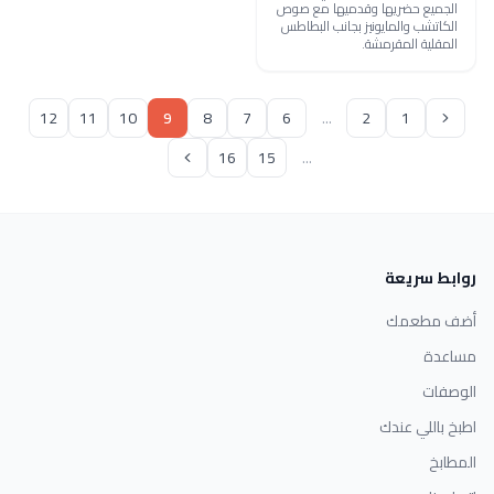
الجميع حضريها وقدميها مع صوص
الكاتشب والمايونيز بجانب البطاطس
المقلية المقرمشة.
12
11
10
9
8
7
6
...
2
1
16
15
...
روابط سريعة
أضف مطعمك
مساعدة
الوصفات
اطبخ باللي عندك
المطابخ