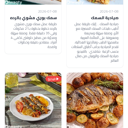
2026-07-08
2026-07-08
صيادية السمك
سمك بوري مشوي بالرده
صيادية السمك .. إليك طريقة عمل
طريقة عمل سمك بوري مشوي
أطيب طبخات السمك المميزة مع
بالرده خطوة بخطوة بـ21 مكونات
الأرز، وصفة سهلة وسريعة
وفي 35 دقيقة فقط. وصفة سهلة
ومعروفة على المائدة العربية
ومجرّبة من مطبخ دلوقتي تكفي 4
بطعمها الطيب وفائدتها الغذائية،
أفراد، بمقادير دقيقة وخطوات
تقدم الصيادية بجانب أطباق السلطات
واضحة.
بحسب الرغبة شاهدي: بالفيديو
صيادية السمك والروبيان من منال
العالم
فيديو