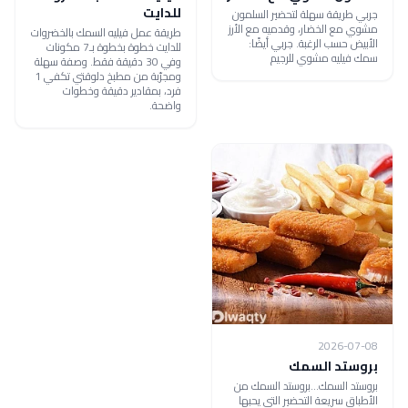
للدايت
جربي طريقة سهلة لتحضير السلمون
مشوي مع الخضار، وقدميه مع الأرز
طريقة عمل فيليه السمك بالخضروات
الأبيض حسب الرغبة. جربي أيضًا:
للدايت خطوة بخطوة بـ7 مكونات
سمك فيليه مشوي للرجيم
وفي 30 دقيقة فقط. وصفة سهلة
ومجرّبة من مطبخ دلوقتي تكفي 1
فرد، بمقادير دقيقة وخطوات
واضحة.
2026-07-08
بروستد السمك
بروستد السمك...بروستد السمك من
الأطباق سريعة التحضير التي يحبها