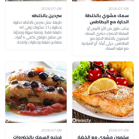
2026-07-08
2026-07-08
سمك مشوي بالخلطة
سردين بالخلطه
الحارة مع البطاطس
طريقة عمل سردين بالخلطه خطوة
بخطوة بـ21 مكونات وفي 40
بجانب طبق من الأرز الأبيض أو
دقيقة فقط. وصفة سهلة ومجرّبة
السلطة الخضراء حضري السمك
من مطبخ دلوقتي تكفي 4 أفراد،
المشوي بالخلطة الحارة مع
بمقادير دقيقة وخطوات واضحة.
البطاطس. جربًي أيضًا: أرز الصيادية
مع فيليه السمك
2026-07-08
2026-07-08
سلمون مشوي مع الخضار
فيليه السمك بالخضروات