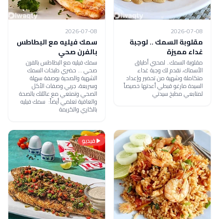
2026-07-08
2026-07-08
مقلوبة السمك .. لوجبة
سمك فيليه مع البطاطس
غداء مميزة
بالفرن صحي
مقلوبة السمك.. لمحبي أطباق
سمك فيليه مع البطاطس بالفرن
الأسماك، نقدم لك وجبة غداء
صحي ... حضري طبخات السمك
متكاملة وشهية من تحضير وإعداد
الشهية والصحية بوصفة سهلة
السيدة مارغو قبطي أعدتها خصيصاً
وسريعة، جربي وصفات الأكل
لمتابعي مطبخ سيدتي
الصحي وتمتعي مع عائلتك بالصحة
والعافية تعلمي أيضاً: سمك فيليه
بالكاري والكريمة
فيديو