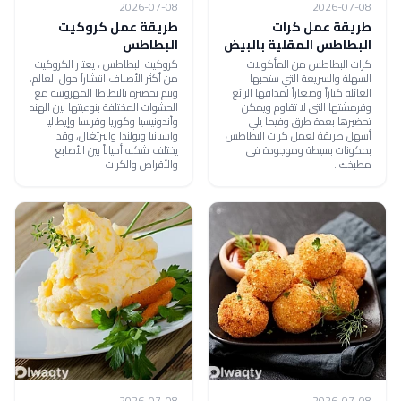
2026-07-08
2026-07-08
طريقة عمل كرات
طريقة عمل كروكيت
البطاطس المقلية بالبيض
البطاطس
كرات البطاطس من المأكولات
كروكيت البطاطس ، يعتبر الكروكيت
السهلة والسريعة التي ستحبها
من أكثر الأصناف انتشاراً حول العالم،
العائلة كباراً وصغاراً لمذاقها الرائع
ويتم تحضيره بالبطاطا المهروسة مع
وقرمشتها التي لا تقاوم ويمكن
الحشوات المختلفة بنوعيتها بين الهند
تحضيرها بعدة طرق وفيما يلي
وأندونيسيا وكوريا وفرنسا وإيطاليا
أسهل طريقة لعمل كرات البطاطس
واسبانبا وبولندا والبرتغال، وقد
بمكونات بسيطة وموجودة في
يختلف شكله أحياناً بين الأصابع
مطبخك .
والأقراص والكرات
2026-07-08
2026-07-08