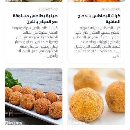
2026-07-08
2026-07-08
كرات البطاطس بالدجاج
صينية بطاطس مسلوقة
المقلية
مع الدجاج بالفرن
كرات البطاطس سريعة وسهلة
كرات البطاطا بالجبن سهلة وسريعة
التحضير سيحبها الأطفال كثيراً لأنها
التحضير مكونة من البطاطا
تتكوّن بشكل أساسي من البطاطس
المسلوقة والممزوجة مع الجبن
والدجاج والبهارات، وخاصة بعد
وتحتها طبقة من الدجاج والخضار
غمرها بالبيض والكعك الذي يتحول
وعلى وجهها الكريما والجبنة
إلى طبقة مقرمشة لذيذة جداً بعد
المبشورة التي تجعل الطبق ألذ
القلي .
وأشهى .