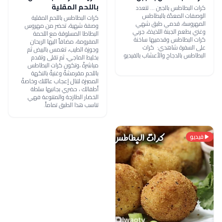
باللحم المقلية
كرات البطاطس بالجبن ... تتعدد
الوصفات المعدّة بالبطاطس
كرات البطاطس باللحم المقلية
المهروسة، قدمي طبق شهي
وصفة شهية، تحضر من مهروس
وغني بطعم الجبنة اللذيذة، جربي
البطاطا المسلوقة مع اللحمة
كرات البطاطس وقدميها ساخنة
المفرومة، مضافاً اليها الريحان
على السفرة شاهدي: كرات
وجوزة الطيب، تغمس بالبيض ثم
البطاطس بالدجاج والأعشاب بالفيديو
بخليط الماجي، ثم تقلى وتقدم
مباشرةً ،وتكون كرات البطاطس
باللحم مقرمشةً وغنيةً بالنكهة
المميزة لتنال إعجاب عائلتك وخاصةً
أطفالك ، حضري بجانبها سلطة
الخضار الطازجة والمتنوعة فهي
تناسب هذا الطبق تماماً.
فيديو