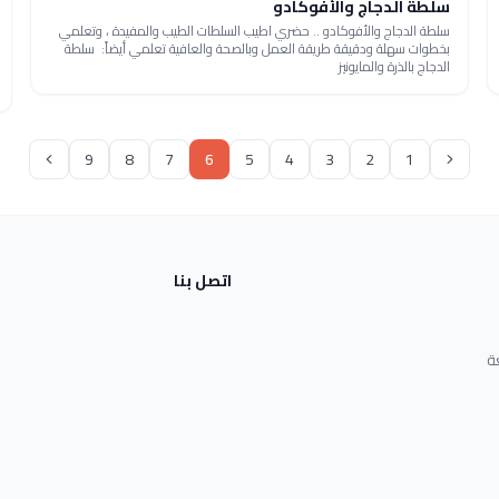
سلطة الدجاج والأفوكادو
سلطة الدجاج والأفوكادو .. حضري اطيب السلطات الطيب والمفيدة ، وتعلمي
بخطوات سهلة ودقيقة طريقة العمل وبالصحة والعافية تعلمي أيضاً: سلطة
الدجاج بالذرة والمايونيز
9
8
7
6
5
4
3
2
1
اتصل بنا
ة