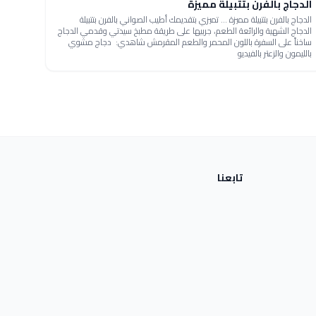
الدجاج بالفرن بتتبيلة مميزة
الدجاج بالفرن بتتبيلة مميزة ... تميزي بتقديمك أطيب الصواني بالفرن بتتبيلة
الدجاج الشهية والرائعة الطعم، جربيها على طريقة مطبخ سيدتي وقدمي الدجاج
ساخناً على السفرة باللون المحمر والطعم المقرمش شاهدي: دجاج مشوي
بالليمون والزعتر بالفيديو
تابعنا