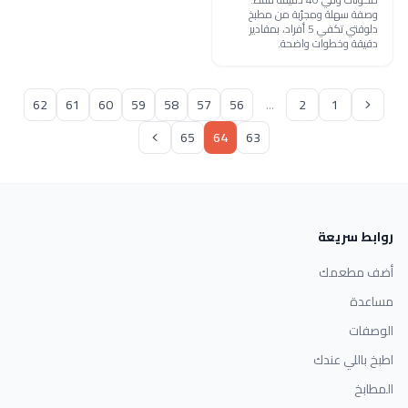
وصفة سهلة ومجرّبة من مطبخ
دلوقتي تكفي 5 أفراد، بمقادير
دقيقة وخطوات واضحة.
62
61
60
59
58
57
56
...
2
1
65
64
63
روابط سريعة
أضف مطعمك
مساعدة
الوصفات
اطبخ باللي عندك
المطابخ