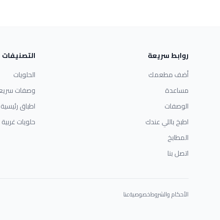
روابط سريعة
التصنيفات
أضف مطعمك
الحلويات
مساعدة
وصفات سريع
الوصفات
اطباق رئيسية
اطبخ باللي عندك
حلويات غربية
المطابخ
اتصل بنا
الأحكام والشروط
خصوصية
عنا