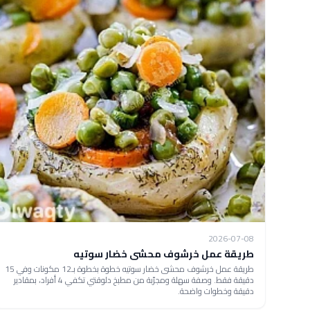
2026-07-08
طريقة عمل خرشوف محشى خضار سوتيه
طريقة عمل خرشوف محشى خضار سوتيه خطوة بخطوة بـ12 مكونات وفي 15
دقيقة فقط. وصفة سهلة ومجرّبة من مطبخ دلوقتي تكفي 4 أفراد، بمقادير
دقيقة وخطوات واضحة.