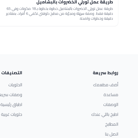
طريقة عمل تورلي الخضروات بالبشاميل
طريقة عمل تورلي الخضروات بالبشاميل خطوة بخطوة بـ18 مكونات وفي 65
دقيقة فقط. وصفة سهلة ومجرّبة من مطبخ دلوقتي تكفي 6 أفراد، بمقادير
دقيقة وخطوات واضحة.
روابط سريعة
التصنيفات
أضف مطعمك
الحلويات
مساعدة
وصفات سريع
الوصفات
اطباق رئيسية
اطبخ باللي عندك
حلويات غربية
المطابخ
اتصل بنا