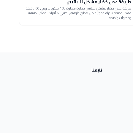
طريقة عمل خضار مشكل للنباتيين
طريقة عمل خضار مشكل للنباتيين خطوة بخطوة بـ13 مكونات وفي 60 دقيقة
فقط. وصفة سهلة ومجرّبة من مطبخ دلوقتي تكفي 6 أفراد، بمقادير دقيقة
وخطوات واضحة.
تابعنا