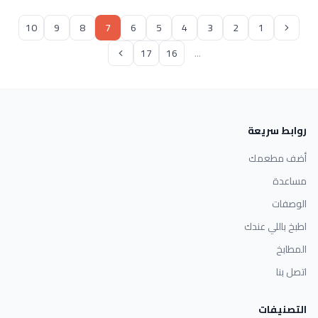
10
9
8
7
6
5
4
3
2
1
17
16
...
روابط سريعة
أضف مطعمك
مساعدة
الوصفات
اطبخ باللي عندك
المطابخ
اتصل بنا
التصنيفات