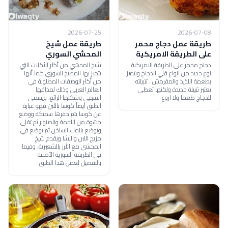
2026-07-25
2026-07-08
طريقة عمل دجاج محمر
طريقة عمل شيخ
على الطريقة الامريكية
المحشي السوري
دجاج محمر على الطريقة الامريكية
شيخ المحشي من أكثر الأكلات التي
نوع جديد من انواع قلي الدجاج ويتميز
يتميز بها المطبخ السوري كما أنها
بطعمة اللذيذ والمقرمش ، تتبيلته
من أكثر الوصفات المطلوبة في
تعتبر تتبيلة جديدة ولكنها تعطي
العالم العربي وذلك لمذاقها
للدجاج طعما ولا اروع
الشهي وشكلها الرائع، ويسمى
الطبق أيضاً كوسا باللبن فهو عبارة
عن كوسا يتم حفرها سميكة ووضع
حشوة من اللحمة والصنوبر ثم تقلى
وتوضع بالماء الساخن ثم توضع في
مزيج اللبن والنشا ويقدم شيخ
المحشي مع الأرز بالشعيرية، وفيما
يلي الطريقة السورية الأصلية
بالتفصيل لعمل هذا الطبق .