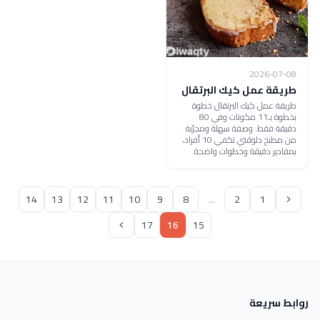
2026-07-08
طريقة عمل كيك البرتقال
طريقة عمل كيك البرتقال خطوة
بخطوة بـ11 مكونات وفي 80
دقيقة فقط. وصفة سهلة ومجرّبة
من مطبخ دلوقتي تكفي 10 أفراد،
بمقادير دقيقة وخطوات واضحة.
14
13
12
11
10
9
8
...
2
1
17
16
15
روابط سريعة