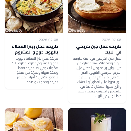
2026-07-08
2026-07-08
طريقة عمل جبن كريمي
طريقة عمل بيتزا المقلاة
في البيت
بالهوت دوج و المشروم
عمل جبن الكريمي في البيت بطريقة
طريقة عمل بيتزا المقلاة بالهوت
سهلة وبمكونات بسيطة عبارة عن
دوج و المشروم خطوة بخطوة بـ13
حليب ولبن وزبدة وخل لنحصل على
مكونات وفي 35 دقيقة فقط.
المزيج الكريمي الشهي، الجبن
وصفة سهلة ومجرّبة من مطبخ
الكريمي من أنواع الجبن الشهية
دلوقتي تكفي 4 أفراد، بمقادير
التي نحبها على الفطور أو العشاء
دقيقة وخطوات واضحة.
والتي يحبها الأطفال خاصة في
ساندوتش المدرسة، ويمكن تحضير
هذا الجبن في البيت.