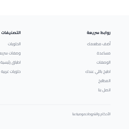
روابط سريعة
التصنيفات
أضف مطعمك
الحلويات
مساعدة
وصفات سريع
الوصفات
اطباق رئيسية
اطبخ باللي عندك
حلويات غربية
المطابخ
اتصل بنا
الأحكام والشروط
خصوصية
عنا