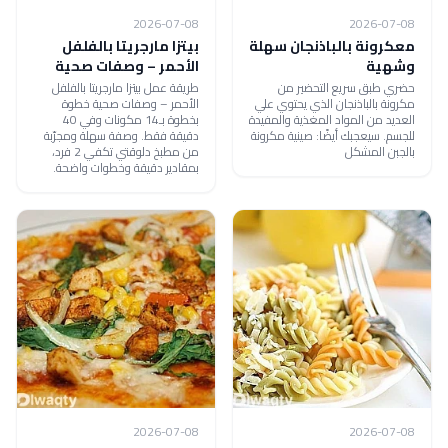
2026-07-08
2026-07-08
معكرونة بالباذنجان سهلة
بيتزا مارجريتا بالفلفل
وشهية
الأحمر – وصفات صحية
حضري طبق سريع التحضير من
طريقة عمل بيتزا مارجريتا بالفلفل
مكرونة بالباذنجان الذي يحتوي علي
الأحمر – وصفات صحية خطوة
العديد من المواد المغذية والمفيدة
بخطوة بـ14 مكونات وفي 40
للجسم. سيعجبك أيضًا: صينية مكرونة
دقيقة فقط. وصفة سهلة ومجرّبة
بالجبن المشكل
من مطبخ دلوقتي تكفي 2 فرد،
بمقادير دقيقة وخطوات واضحة.
2026-07-08
2026-07-08