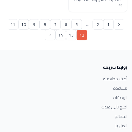
جدا
11
10
9
8
7
6
5
...
2
1
14
13
12
روابط سريعة
أضف مطعمك
مساعدة
الوصفات
اطبخ باللي عندك
المطابخ
اتصل بنا