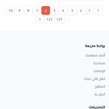
10
9
8
7
6
5
4
3
2
1
122
121
...
روابط سريعة
أضف مطعمك
مساعدة
الوصفات
اطبخ باللي عندك
المطابخ
اتصل بنا
التصنيفات