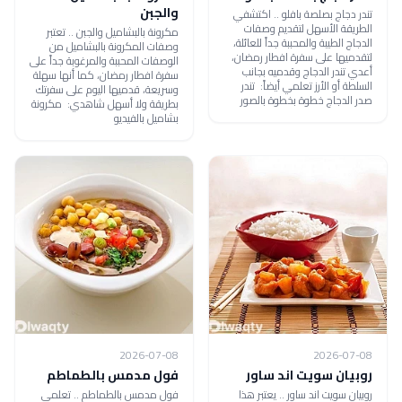
والجبن
تندر دجاج بصلصة بافلو .. اكتشفي
الطريقة الأسهل لتقديم وصفات
مكرونة بالبشاميل والجبن .. تعتبر
الدجاج الطيبة والمحببة جداً للعائلة،
وصفات المكرونة بالبشاميل من
لتقدميها على سفرة افطار رمضان،
الوصفات المحببة والمرغوبة جداً على
أعدي تندر الدجاج وقدميه بجانب
سفرة افطار رمضان، كما أنها سهلة
السلطة أو الأرز تعلمي أيضاً: تندر
وسريعة، قدميها اليوم على سفرتك
صدر الدجاج خطوة بخطوة بالصور
بطريقة ولا أسهل شاهدي: مكرونة
بشاميل بالفيديو
2026-07-08
2026-07-08
روبيان سويت اند ساور
فول مدمس بالطماطم
روبيان سويت اند ساور .. يعتبر هذا
فول مدمس بالطماطم .. تعلمي