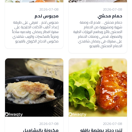
2026-07-08
2026-07-08
حمام محشي
مجبوس لحم
حمام محشي .. نقدم لك وصفة
مجبوس لحم .. تعرفي على طريقة
شهية ومشهورة من الحمام
إعداد أطيب الأكلات الخليجية على
المحشي بالأرز وبطعم البهارات الطيبة
سفرة افطار رمضان، وقدميه ساخناً
والمميزة، قدمي وصفات الحمام
ومزيناً بالمكسرات والزبيب شاهدي:
على سفرتك في رمضان شاهدي:
مكبوس الدجاج الكويتي بالفيديو
الحمام المحشي بالفيديو
2026-07-08
2026-07-08
تندر دجاج بصلصة بافلو
مكرونة بالبشاميل