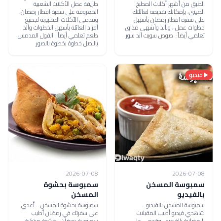
الطبق من أشهر أكلات المطبخ
طريقة عمل الأكلات الشعبية
الصيني، بإمكانك تقديمه لعائلتك
المعروفة على سفرة افطار رمضان،
على سفرة افطار رمضان بأسهل
وقدمي الأكلات المحبوبة لجميع
خطوات عمل ، وبألذ وأشهى مذاق
أفراد العائلة بأسهل الخطوات وألذ
تعلمي أيضاً: صوص سويت آند سور
طعم تعلمي أيضاً: الفول المدمس
بالبصل خطوة بخطوة بالصور
فيديو
2026-07-08
2026-07-08
سمبوسة المسخن
سمبوسة بحشوة
بالفيديو
المسخن
سمبوسة المسخن بالفيديو ..
سمبوسة بحشوة المسخن .. أعدي
شاهدي فيديو أطيب المقبلات
على سفرتك في رمضان أطيب
الرمضانية بالفيديو ، وقدمي على
سمبوسة رمضان، بحشوة مبتكرة