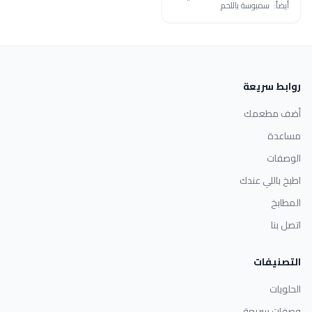
أيضاً: سمبوسة باللحم
روابط سريعة
أضف مطعمك
مساعدة
الوصفات
اطبخ باللي عندك
المطابخ
اتصل بنا
التصنيفات
الحلويات
وصفات سريعة