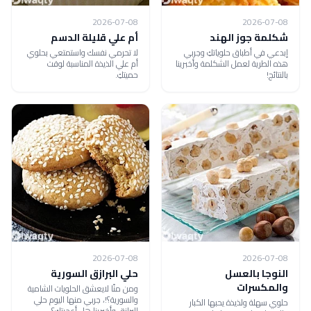
2026-07-08
2026-07-08
شكلمة جوز الهند
أم علي قليلة الدسم
إبدعي في أطباق حلوياتكِ وجربي
لا تحرمي نفسك واستمتعي بحلوي
هذه الطرية لعمل الشكلمة وأخبرينا
أم علي الذيذة المناسبة لوقت
بالنتائج!
حميتكِ.
2026-07-08
2026-07-08
النوجا بالعسل
حلي البرازق السورية
والمكسرات
ومن منًا لايعشق الحلويات الشامية
والسورية؟!، جربي منها اليوم حلي
حلوي سهلة ولذيذة يحبها الكبار
البرازق وأخبرينا هل أعجبتكِ؟