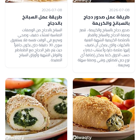
2026-07-08
2026-07-08
طريقة عمل صدور دجاج
طريقة عمل السبانخ
بالسبانخ والكريمة
بالدجاج
صدور دجاج بالسبانخ والكريمة ، تتميز
السبانخ بالدجاج من الوصفات
وصفة الدجاج والسبانخ والفطر
المناسبة لعشاء خفيف وصحي
بالصلصة الكريمية الشهية الغنية
وسريع في الوقت نفسه فلا يستغرق
بالنكهات والتي يمكن أن تضيف
سوى 30 دقيقة حتى يكون جاهزاً
إليها صلصة حارة وأعشاب خضراء
حيث يتم طبخ الدجاج مع الطماطم
حسب الذوق كما يمكن إضافة أي
والتوابل الشهية وأوراق السبانخ
نوع جبن تفضلون وهي وصفة سهلة
المفيدة .
وسريعة .