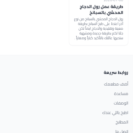
طريقة عمل رول الدجاج
المحشي بالسبانخ
رول الدجاج المحشي بالسبانخ من نوع
آخر اعتدنا على طبخ السبانخ بطريقة
معينة وتقليدية والدجاج ايضاً لكن
جئنا لكم بطريقة جديدة ومشهية
ستحبها عائلتك بالتأكيد كباراً وصغاراً .
روابط سريعة
أضف مطعمك
مساعدة
الوصفات
اطبخ باللي عندك
المطابخ
اتصل بنا