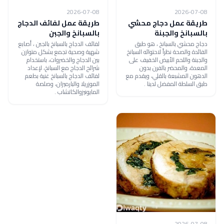
2026-07-08
2026-07-08
طريقة عمل دجاج محشي
طريقة عمل لفائف الدجاج
بالسبانخ والجبنة
بالسبانخ والجبن
دجاج محشي بالسبانخ ، هو طبق
لفائف الدجاج بالسبانخ بالجبن ، أصابع
الفائدة والصحة نظراً لاحتوائه السبانخ
شهية وصحية تجمع بشكل متوازن
والجبنة واللحم الأبيض الخفيف على
بين الدجاج والخضروات، باستخدام
المعدة، والمحضر بالفرن بدون
شرائح الدجاج مع السبانخ، لإعداد
الدهون المشبعة بالقلي، ويقدم مع
لفائف الدجاج بالسبانخ غنية بطعم
طبق السلطة المفضل لدينا .
الموزريلا والبارميزان، وصلصة
المايونيزوالكاتشاب .
2026-07-08