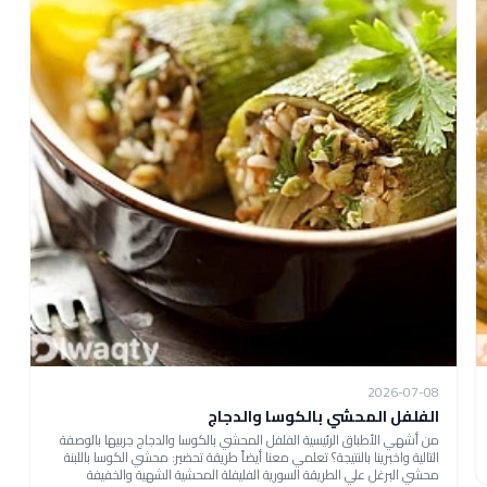
2026-07-08
الفلفل المحشي بالكوسا والدجاج
من أشهي الأطباق الرئيسية الفلفل المحشي بالكوسا والدجاج جربيها بالوصفة
التالية واخبرينا بالنتيجة؟ تعلمي معنا أيضاً طريقة تحضير: محشي الكوسا باللبنة
محشي البرغل علي الطريقة السورية الفليفلة المحشية الشهية والخفيفة