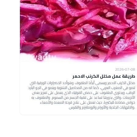
2026-07-08
طريقة عمل مخلل الكرنب الاحمر
مخلل الكرنب الاحمر ويسمى أيضًا الملفوف وهوأحد الخضراوات الورقية التي
تنمو في المغرب العربي، كما انه من المحاصيل الشتوية وينمو في الجو البارد
الرطب، ويحتوي الملفوف على حمض الفوليك الذي يعمل على تعزيز بعض
الأنزيمات ،والتي بدورها تساعد على تنقية الجسم من السموم. والملفوف به
خواص مضادة للبكتيريا، حيث تعمل على علاج قرحة المعدة والأمعاء
،والالتهابات الجلدية والأورام والروماتيزم والنقرس.