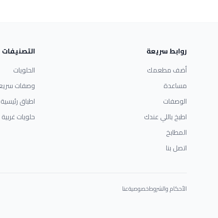
روابط سريعة
التصنيفات
أضف مطعمك
الحلويات
مساعدة
وصفات سريع
الوصفات
اطباق رئيسية
اطبخ باللي عندك
حلويات غربية
المطابخ
اتصل بنا
الأحكام والشروط
خصوصية
عنا