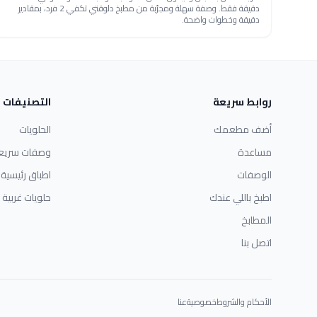
دقيقة فقط. وصفة سهلة ومجرّبة من مطبخ دلوقتي تكفي 2 فرد، بمقادير
دقيقة وخطوات واضحة.
روابط سريعة
التصنيفات
أضف مطعمك
الحلويات
مساعدة
وصفات سريع
الوصفات
اطباق رئيسية
اطبخ باللي عندك
حلويات غربية
المطابخ
اتصل بنا
الأحكام والشروط
خصوصية
عنا