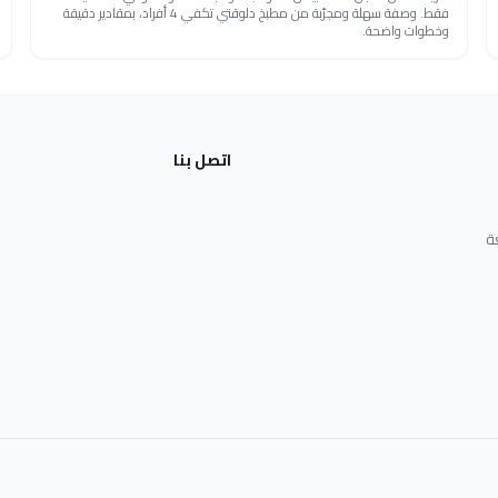
فقط. وصفة سهلة ومجرّبة من مطبخ دلوقتي تكفي 4 أفراد، بمقادير دقيقة
وخطوات واضحة.
اتصل بنا
ة