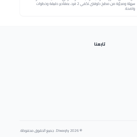
سهلة ومجرّبة من مطبخ دلوقتي تكفي 2 فرد، بمقادير دقيقة وخطوات
واضحة.
تابعنا
© 2026 Dlwaqty. جميع الحقوق محفوظة.