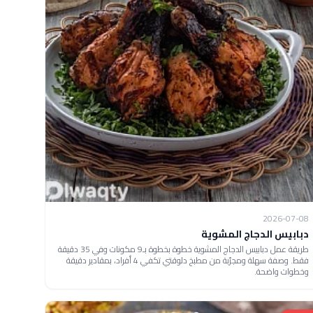
2026-07-08
دبابيس الدجاج المشوية
طريقة عمل دبابيس الدجاج المشوية خطوة بخطوة بـ9 مكونات وفي 35 دقيقة
فقط. وصفة سهلة ومجرّبة من مطبخ دلوقتي تكفي 4 أفراد، بمقادير دقيقة
وخطوات واضحة.