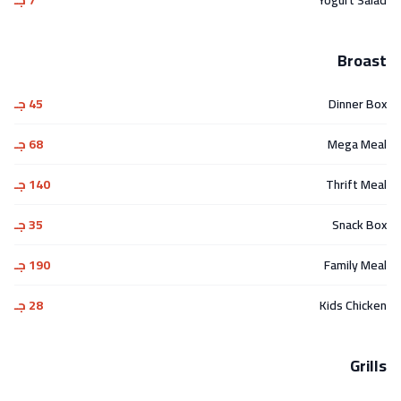
Yogurt Salad
7 جـ
Broast
Dinner Box
45 جـ
Mega Meal
68 جـ
Thrift Meal
140 جـ
Snack Box
35 جـ
Family Meal
190 جـ
Kids Chicken
28 جـ
Grills