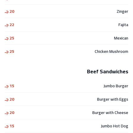
Zinger
20 جـ
Fajita
22 جـ
Mexican
25 جـ
Chicken Mushroom
25 جـ
Beef Sandwiches
Jumbo Burger
15 جـ
Burger with Eggs
20 جـ
Burger with Cheese
20 جـ
Jumbo Hot Dog
15 جـ