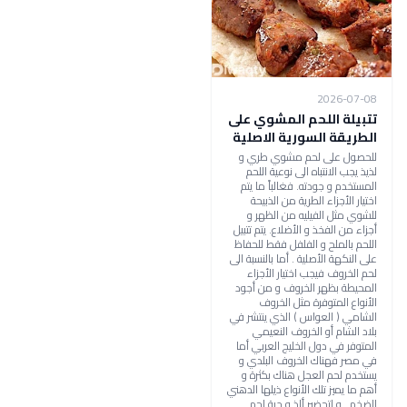
2026-07-08
تتبيلة اللحم المشوي على
الطريقة السورية الاصلية
للحصول على لحم مشوي طري و
لذيذ يجب الانتباه الى نوعية اللحم
المستخدم و جودته. فغالباً ما يتم
اختيار الأجزاء الطرية من الذبيحة
للشوي مثل الفيليه من الظهر و
أجزاء من الفخذ و الأضلاع. يتم تتبيل
اللحم بالملح و الفلفل فقط للحفاظ
على النكهة الأصلية . أما بالنسبة الى
لحم الخروف فيجب اختيار الأجزاء
المحيطة بظهر الخروف و من أجود
الأنواع المتوفرة مثل الخروف
الشامي ( العواس ) الذي ينتشر في
بلاد الشام أو الخروف النعيمي
المتوفر في دول الخليج العربي أما
في مصر فهناك الخروف البلدي و
يستخدم لحم العجل هناك بكثرة و
أهم ما يميز تلك الأنواع ذيلها الدهني
الضخم . و لتحضير ألذ و جبة لحم