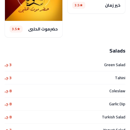
خير زمان
3.5
حضرموت الحلبى
3.5
Salads
Green Salad
3 جـ
Tahini
3 جـ
Coleslaw
8 جـ
Garlic Dip
8 جـ
Turkish Salad
8 جـ