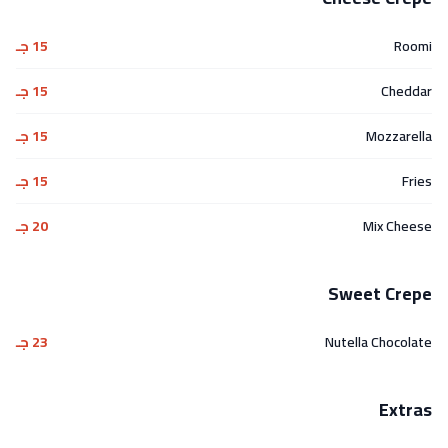
Roomi
15 جـ
Cheddar
15 جـ
Mozzarella
15 جـ
Fries
15 جـ
Mix Cheese
20 جـ
Sweet Crepe
Nutella Chocolate
23 جـ
Extras