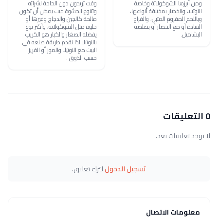
ومن أبرزها الشوكولاتة وخاصة
وقت تريدون دون الحاجة لشرائه
النوتيلا، والخضار بمختلفة أنواعها،
وتتنوع الحشوة حيث يمكن أن تكون
وباللحم المفروم المتبل، والفراخ
مالحة كالجبن والدجاج وغيرها أو
السادة أو مع الخضار أو بصلصة
حلوة مثل الشوكولاته، وأكثر نوع
البشاميل.
يفضله الصغار والكبار هو الكريب
بالنوتيلا لذا نقدم طريقة صنعه في
البيت مع النوتيلا والموز أو الفريز
حسب الذوق .
0 التعليقات
لا توجد تعليقات بعد.
تسجيل الدخول
لترك تعليق.
معلومات الاتصال