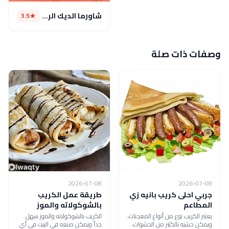
شاورما الديك الرومي(مغلق )
3.5
وصفات ذات صلة
2026-07-08
2026-07-08
جربي احلى كريب بانيه زي
طريقة عمل الكريب
المطاعم
بالشوكولاته والموز
يعتبر الكريب نوع من أنواع المعجنات،
الكريب بالشوكولاته والموز سهل
ويمكن حشيه بالكثير من الحشوات،
جداً ويمكن صنعه في البيت في أي