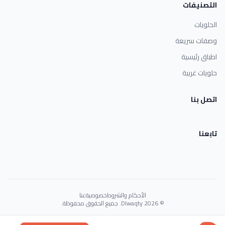
التصنيفات
الحلويات
وصفات سريعة
اطباق رئيسية
حلويات غربية
اتصل بنا
تابعنا
الأحكام والشروط
خصوصية
عنا
© 2026 Dlwaqty. جميع الحقوق محفوظة.
Powered by
GAIT