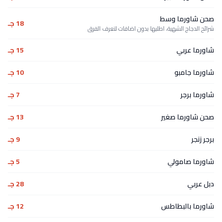
صحن شاورما وسط
18 جـ
شرائح الدجاج الشهية، اطلبها بدون اضافات لتعرف الفرق
شاورما عربي
15 جـ
شاورما جامبو
10 جـ
شاورما برجر
7 جـ
صحن شاورما صغير
13 جـ
برجر زنجر
9 جـ
شاورما صامولي
5 جـ
دبل عربي
28 جـ
شاورما بالبطاطس
12 جـ