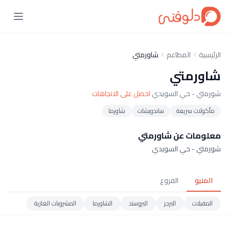
الرئيسية
المطاعم
شاورمتي
شاورمتي
شورمتي - حي السويدي
احصل على الاتجاهات
مأكولات سريعة
ساندويشات
شاورما
معلومات عن شاورمتي
شورمتي - حي السويدي
المنيو
الفروع
المقبلات
البرجر
البروستد
الشاورما
المشروبات الغازية