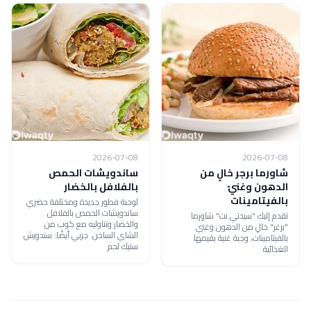
2026-07-08
2026-07-08
شاورما برجر خالٍ من
ساندويشات الحمص
الدهون وغنيّ
بالفلافل بالخضار
بالفيتامينات
لوجبة فطور جديدة ومختلفة حضري
ساندويشات الحمص بالفلافل
تقدم إليك "سيدتي.نت" شاورما
والخضار وتناوليه مع كوب من
"برغر" خالِ من الدهون وغني
الشاي الساخن. جربي أيضًا: سندويش
بالفيتامينات، وجبة غنية بقيمها
ستيك لحم
الغذائية