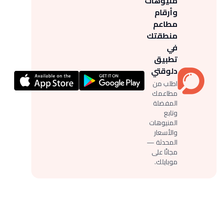
منيوهات
وأرقام
مطاعم
منطقتك
في
تطبيق
دلوقتي
اطلب من
مطاعمك
المفضلة
وتابع
المنيوهات
والأسعار
المحدثة —
مجانًا على
موبايلك.