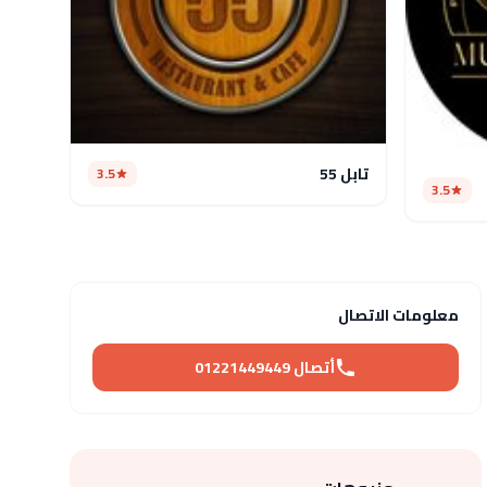
تابل 55
3.5
3.5
معلومات الاتصال
أتصال 01221449449