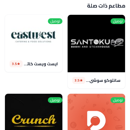
مطاعم ذات صلة
توصيل
توصيل
ايست ويست كاترينج(مغلق موقتا)
3.5
سانتوكو سوشي وستيك
3.5
توصيل
توصيل