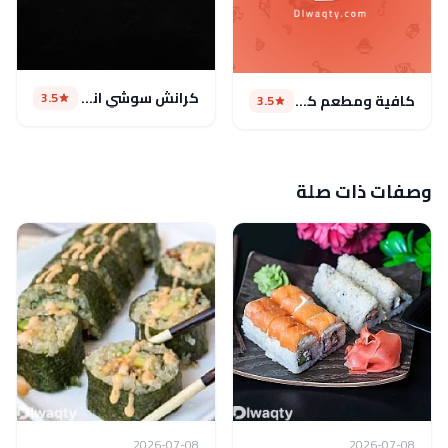
كرانش سوشي اند برجر
3.5
كافية ومطعم كيمبو(مغلق)
3.5
وصفات ذات صلة
2026-07-08
2026-07-08