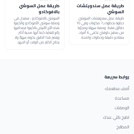
طريقة عمل سندويتشات
طريقة عمل السوشي
السوشي
بالافوكادو
طريقة عمل سندويتشات السوشي
السوشي بالافوكادو ، نستبدل في
خطوة بخطوة بـ7 مكونات وفي 10
وصفة سوشي الأفوكادو والكينوا
دقائق فقط. وصفة سهلة ومجرّبة
هذه الأرز الأبيض بالكينوا فمذاقها
من مطبخ دلوقتي تكفي 6 أفراد،
رائع للغاية كما أنها صحية أكثر .
بمقادير دقيقة وخطوات واضحة.
ويتميز هذا الطبق بكونه سهلاً ولا
يحتاج الكثير من الوقت أو الجهد .
روابط سريعة
أضف مطعمك
مساعدة
الوصفات
اطبخ باللي عندك
المطابخ