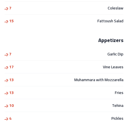
Coleslaw
7 جـ
Fattoush Salad
15 جـ
Appetizers
Garlic Dip
7 جـ
Vine Leaves
17 جـ
Muhammara with Mozzarella
13 جـ
Fries
13 جـ
Tehina
10 جـ
Pickles
4 جـ