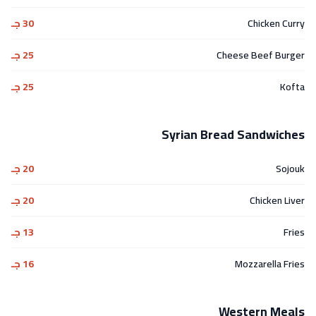
Chicken Curry
30 جـ
Cheese Beef Burger
25 جـ
Kofta
25 جـ
Syrian Bread Sandwiches
Sojouk
20 جـ
Chicken Liver
20 جـ
Fries
13 جـ
Mozzarella Fries
16 جـ
Western Meals