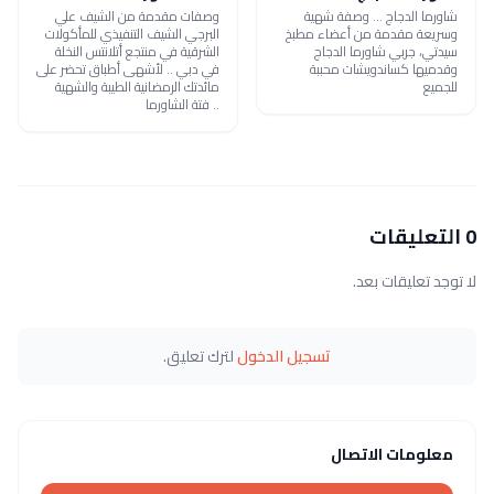
شاورما الدجاج ... وصفة شهية
وصفات مقدمة من الشيف علي
وسريعة مقدمة من أعضاء مطبخ
البرجي الشيف التنفيذي للمأكولات
سيدتي، جربي شاورما الدجاج
الشرقية في منتجع أتلانتس النخلة
وقدميها كساندويشات محببة
في دبي .. لأشهى أطباق تحضر على
للجميع
مائدتك الرمضانية الطيبة والشهية
.. فتة الشاورما
0 التعليقات
لا توجد تعليقات بعد.
تسجيل الدخول
لترك تعليق.
معلومات الاتصال