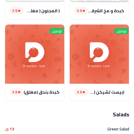
كبدة و مخ الشرقاوى
( المجنون ( مغلق مؤقتا
3.5
3.5
توصيل
توصيل
(بيست تشيكن (مغلق
كبدة بندق (مغلق)
3.5
3.5
Salads
Green Salad
13 جـ