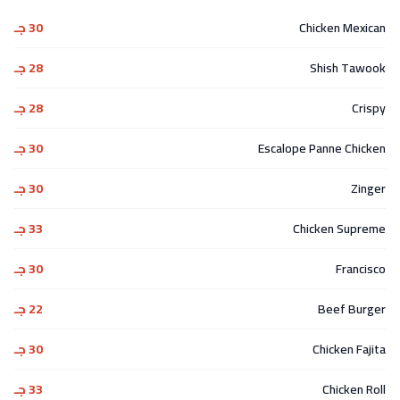
Chicken Mexican
30 جـ
Shish Tawook
28 جـ
Crispy
28 جـ
Escalope Panne Chicken
30 جـ
Zinger
30 جـ
Chicken Supreme
33 جـ
Francisco
30 جـ
Beef Burger
22 جـ
Chicken Fajita
30 جـ
Chicken Roll
33 جـ