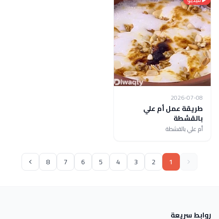
2026-07-08
طريقة عمل أم علي
بالقشطة
أم علي بالقشطة
8
7
6
5
4
3
2
1
روابط سريعة