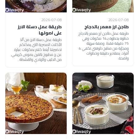
2026-07-08
2026-07-08
طاجن ارز معمر بالدجاج
طريقة عمل دستة الارز
على اصولها
طريقة عمل طاجن ارز معمر بالدجاج
خطوة بخطوة بـ14 مكونات وفي
طريقة عمل دستة الارز من ألذ
75 دقيقة فقط. وصفة سهلة
الأكلات المصرية التي يمكنكم
ومجرّبة من مطبخ دلوقتي تكفي 4
تحضيرها أينما كنتم بمكونات عبارة
أفراد، بمقادير دقيقة وخطوات
عن رز مطبوخ بالفرن بصوص كريمي
واضحة.
من الحليب والزبادي والقشطة .