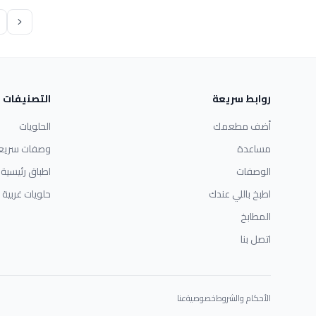
روابط سريعة
التصنيفات
أضف مطعمك
الحلويات
مساعدة
وصفات سريع
الوصفات
اطباق رئيسية
اطبخ باللي عندك
حلويات غربية
المطابخ
اتصل بنا
الأحكام والشروط
خصوصية
عنا