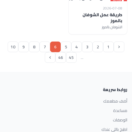
فيديو
2026-07-08
طريقة عمل الشوفان
بالموز
الشوفان بالموز
10
9
8
7
6
5
4
3
2
1
46
45
...
روابط سريعة
أضف مطعمك
مساعدة
الوصفات
اطبخ باللي عندك