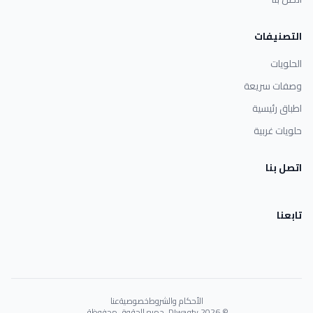
التصنيفات
الحلويات
وصفات سريعة
اطباق رئيسية
حلويات غربية
اتصل بنا
تابعنا
الأحكام والشروط
خصوصية
عنا
© 2026 Dlwaqty. جميع الحقوق محفوظة.