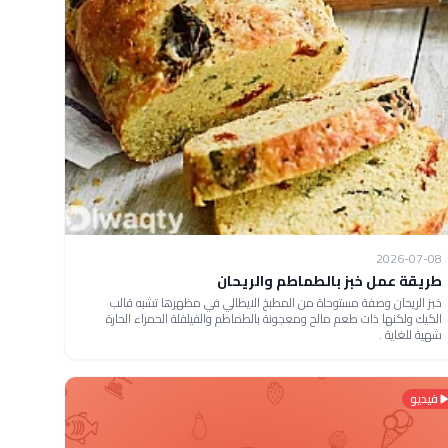
2026-07-08
طريقة عمل خبز بالطماطم والريحان
خبز الريحان وصفة مستوحاة من المطبخ الايطالي في مظهرها تشبه قالب
الكيك ولكنها ذات طعم مالح ومعجونة بالطماطم والفيلفلة الحمراء الحارة
شهية للغاية .
فيديو