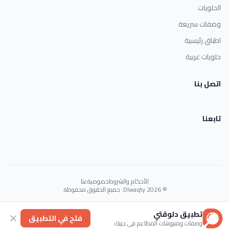
الحلويات
وصفات سريعة
اطباق رئيسية
حلويات غربية
اتصل بنا
تابعنا
الأحكام والشروط
خصوصية
عنا
© 2026 Dlwaqty. جميع الحقوق محفوظة.
Powered by
GAIT
تطبيق دلوقتي
فتح في التطبيق
وصفات ومنيوهات المطاعم في جيبك