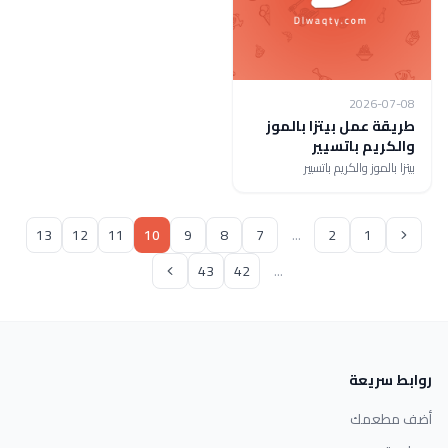
2026-07-08
طريقة عمل بيتزا بالموز
والكريم باتسيير
بيتزا بالموز والكريم باتسيير
13
12
11
10
9
8
7
...
2
1
43
42
...
روابط سريعة
أضف مطعمك