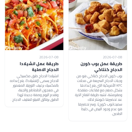
2026-07-08
2026-07-08
طريقة عمل بوب كورن
طريقة عمل انشيلادا
الدجاج كنتاكي
الدجاج الاصلية
بوب كورن الدجاج كنتاكي هو من
انشيلادا الدجاج طبق مكسيكي
وجبات الدجاج السريعة في محلات
للدجاج يسمى (إنتشيلادا)، يتم إعداده
KFC الأمريكية التي يتم إعدادها
بالمكسيك برغيف التورتيلا المغمور
بشكل صغير مع فقاعات منتفخة
في معجون الطماطم والجبنة،
ومقرمشة، تشبه طريقة انتفاخ الذرة
ونقدم اليوم وصفة جديدة لهذا
عند تحضيرها كبوشار لذلك
الطبق برقائق الفيلو لتغليف الدجاج .
سميت(بوب كورن)، وسر تحضيرها
هو عدم وجود البيض في خليط
الطحين .