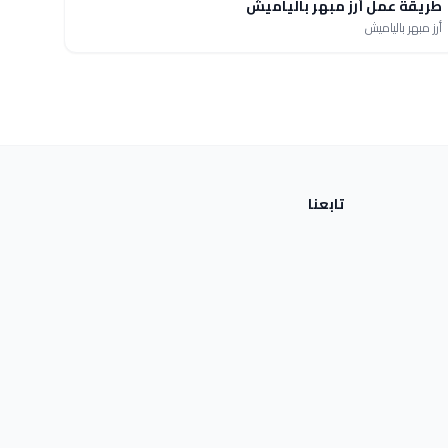
طريقة عمل أرز مبهر بالياميش
أرز مبهر بالياميش
تابعنا