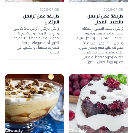
2026-07-08
2026-07-08
طريقة عمل ترايفل
طريقة عمل ترايفل
بالحليب المحلى
البرتقال
ترايفل بالحليب المحلى ، يمكنك
ترايفل البرتقال ، ترافل لذيذ كريمي
تحصير ضيافة سريعة وشهية
ورائع من البرتقال والتوت مع 6
لاصدقائك عند زيارتك وبشكل سريع
مكونات وتحتاج فقط لـ 15 دقيقة
وسهل. لا تحتاجين سوى لعدة
لتكون أمام ضيوفك ، و يمكنك
مكونات منها قشر وعصير ليمون،
تحضيرها مسبقاً ، و حفظها في
حليب مكثف، بسكويت، كيكة
الثلاجة .
جاهزة، وكريمة فقط. وتمتعي
معهم بهذا الترافل المميز.