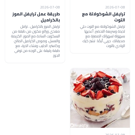
2026-07-08
2026-07-08
ترايفل الشوكولاتة مع
طريقة عمل ترايفل الموز
التوت
بالكراميل
ترايفل الشوكولاتة مع التوت حلي
ترايفل الموز بالكراميل ، ترافل
لذيذة وسريعة التحضير، أعديها
مغذي ورائع مكون من طبقة من
بسهولة لسهراتك المميزة مع
البسكويت السادة مع الموز، الكريمة
صديقاتك. جربي أيضًا: تشيز كيك
والعسل، وصوص الكراميل المالح،
الزبادي بالتوت
وكاسترد الحليب ونشاء الذرة، مع
طبقة رقيقة على الوجه من توفي
الجوز.
2026-07-08