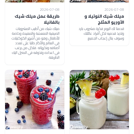
2026-07-08
2026-07-08
ميلك شيك النوتيلا و
طريقة عمل ميلك شيك
الأوريو المثلج
بالفانيلا
قدمنا لك اليوم فكرة مشروب بارد
ميلك شيك من أطيب المشروبات
ولذيذ قدميه لكل أفراد عائلتك
الصيفية المنعشة والمفيدة وخاصة
وسوف ينال إعجاب الجميع.
للأطفال وهو من أشهر الكوكتيلات
في العالم والأكثر طلبا على تعدد
أصنافه ونكهاته .فلكل من يرغب
في اعداده وتذوقه في المنزل اليك
الطريقة: