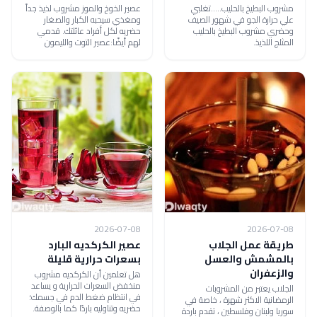
مشروب البطيخ بالحليب.....تغلبي
عصير الخوخ والموز مشروب لذيذ جداً
علي حرارة الجو في شهور الصيف
ومغذي سيحبه الكبار والصغار
وحضري مشروب البطيخ بالحليب
حضريه لكل أفراد عائلتك. قدمي
المثلج اللذيذ.
لهم أيضًا:عصير التوت والليمون
2026-07-08
2026-07-08
طريقة عمل الجلاب
عصير الكركديه البارد
بالمشمش والعسل
بسعرات حرارية قليلة
والزعفران
هل تعلمين أن الكركديه مشروب
منخفض السعرات الحرارية و يساعد
الجلاب يعتبر من المشروبات
في انتظام ضغط الدم في جسمك؛
الرمضانية الاكثر شهرة ، خاصة في
حضريه وتناوليه باردًا كما بالوصفة.
سوريا ولبنان وفلسطين ، تقدم باردة