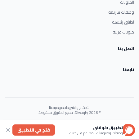
الحلويات
وصفات سريعة
اطباق رئيسية
حلويات غربية
اتصل بنا
تابعنا
الأحكام والشروط
خصوصية
عنا
© 2026 Dlwaqty. جميع الحقوق محفوظة.
Powered by
GAIT
تطبيق دلوقتي
فتح في التطبيق
وصفات ومنيوهات المطاعم في جيبك