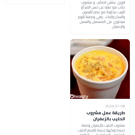
لتروي عطش الصائم ، و مشروب
جلاب هو عبارة عن دبس التمر أو
الزبيب مخلوط مع عصير الليمون
والسكر والماء ، وفي وصفتنا لليوم
سيحتوي على المشمش والعسل
والزعفران .
2026-07-08
طريقة عمل مشروب
الحليب بالزعفران
مشروب الحليب بالزعفران وصفة
جديدة ونكهة جديدة لتقديم الحليب
كمشروب للضيافة مليء بالطاقة