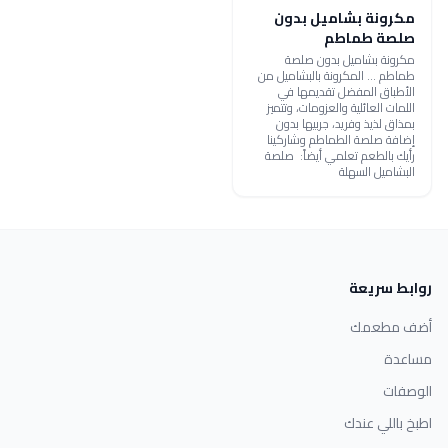
مكرونة بشاميل بدون
صلصة طماطم
مكرونة بشاميل بدون صلصة
طماطم ... المكرونة بالبشاميل من
الأطباق المفضل تقديمها في
اللمات العائلية والعزومات، وتتميز
بمذاق لذيذ وفريد، جربيها بدون
إضافة صلصة الطماطم وشاركينا
رأيك بالطعم تعلمي أيضاً: صلصة
البشاميل السهلة
روابط سريعة
أضف مطعمك
مساعدة
الوصفات
اطبخ باللي عندك