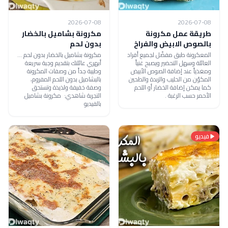
2026-07-08
2026-07-08
طريقة عمل مكرونة
مكرونة بشاميل بالخضار
بالصوص الابيض والفراخ
بدون لحم
المعكرونة طبق مفضّل لجميع أفراد
مكرونة بشاميل بالخضار بدون لحم ...
العائلة وسهل التحضير ويصبح غنياً
أبهري عائلتك بتقديم وجبة سريعة
ومغذياً عند إضافة الصوص الأبيض
وطيبة جداً من وصفات المكرونة
المكوّن من الحليب والزبدة والطحين
بالبشاميل بدون اللحم المفروم،
كما يمكن إضافة الخضار أو اللحم
وصفة خفيفة ولذيذة وتستحق
الأحمر حسب الرغبة .
التجربة شاهدي: مكرونة بشاميل
بالفيديو
فيديو