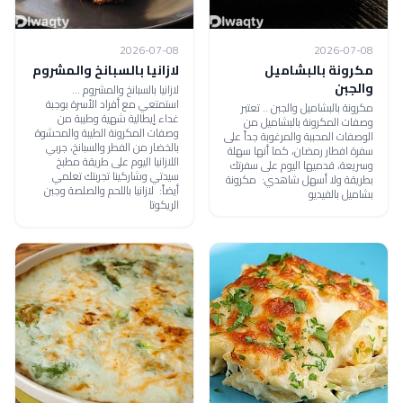
2026-07-08
2026-07-08
مكرونة بالبشاميل
لازانيا بالسبانخ والمشروم
والجبن
لازانيا بالسبانخ والمشروم ...
استمتعي مع أفراد الأسرة بوجبة
مكرونة بالبشاميل والجبن .. تعتبر
غداء إيطالية شهية وطيبة من
وصفات المكرونة بالبشاميل من
وصفات المكرونة الطيبة والمحشوة
الوصفات المحببة والمرغوبة جداً على
بالخضار من الفطر والسبانخ، جربي
سفرة افطار رمضان، كما أنها سهلة
اللازانيا اليوم على طريقة مطبخ
وسريعة، قدميها اليوم على سفرتك
سيدتي وشاركينا تجربتك تعلمي
بطريقة ولا أسهل شاهدي: مكرونة
أيضاً: لازانيا باللحم والصلصة وجبن
بشاميل بالفيديو
الريكوتا