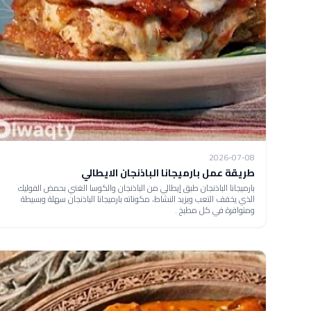
2026-07-08
طريقة عمل بارميجانا الباذنجان الايطالي
بارميجانا الباذنجان طبق إيطالي من الباذنجان والكوسا الغني بحمض الفوليك
الذي يخفف التعب ويزيد النشاط، مكوناته بارميجانا الباذنجان سهلة وبسيطة
ومتوافرة في كل مطبخ .