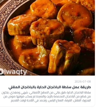
2026-07-08
طريقة عمل سلطة الباذنجان الحارة بالباذنجان المقلي
سلطة الباذنجان الحارة طبق نباتي من المطبخ الأفغاني، شهي ومغذي، يتكون
من قطع من الباذنجان المحمصة بالزيت والمبردة ثم يسكب فوقها صوص من
البندورة، الفلفل، القرفة، النعناع اليابس، وتجمد في الثلاجة لوقت التقديم.