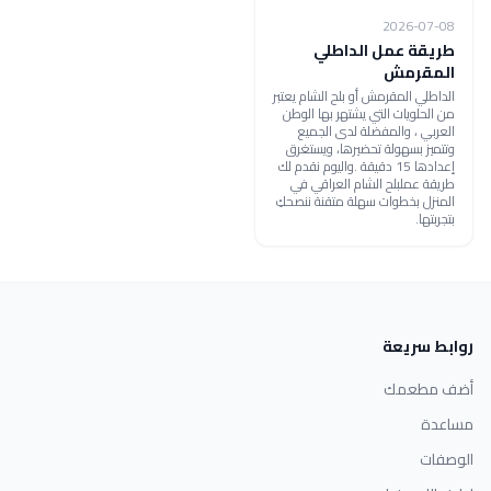
2026-07-08
طريقة عمل الداطلي
المقرمش
الداطلي المقرمش أو بلح الشام يعتبر
من الحلويات التي يشتهر بها الوطن
العربي ، والمفضلة لدى الجميع
وتتميز بسهولة تحضيرها، ويستغرق
إعدادها 15 دقيقة .واليوم نقدم لك
طريقة عملبلح الشام العراقي في
المنزل بخطوات سهلة متقنة ننصحكِ
بتجربتها.
روابط سريعة
أضف مطعمك
مساعدة
الوصفات