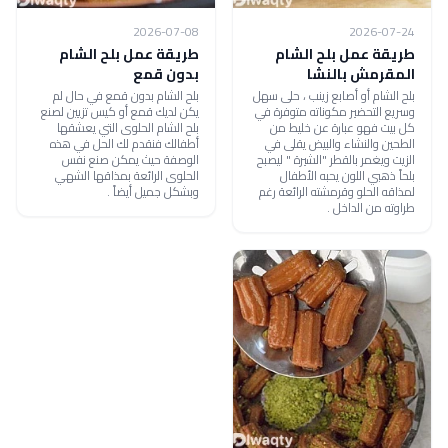
2026-07-08
2026-07-24
طريقة عمل بلح الشام
طريقة عمل بلح الشام
المقرمش بالنشا
بدون قمع
بلح الشام أو أصابع زينب ، حلى سهل
بلح الشام بدون قمع في حال لم
وسريع التحضير مكوناته متوفرة في
يكن لديك قمع أو كيس تزيين لصنع
كل بيت فهو عبارة عن خليط من
بلح الشام الحلوى التي يعشقها
الطحين والنشاء والبيض يقلى في
أطفالك فنقدم لك الحل في هذه
الزيت ويغمر بالقطر "الشيرة " ليصبح
الوصفة حيث يمكن صنع نفس
بلحاً ذهبي اللون يحبه الأطفال
الحلوى الرائعة بمذاقها الشهي
لمذاقه الحلو وقرمشته الرائعة رغم
وبشكل جميل أيضاً .
طراوته من الداخل .