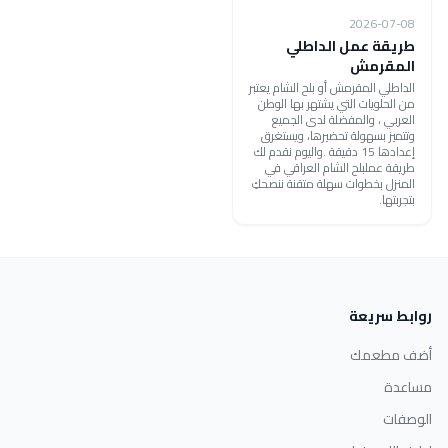
2026-07-08
طريقة عمل الداطلي
المقرمش
الداطلي المقرمش أو بلح الشام يعتبر
من الحلويات التي يشتهر بها الوطن
العربي ، والمفضلة لدى الجميع
وتتميز بسهولة تحضيرها، ويستغرق
إعدادها 15 دقيقة .واليوم نقدم لك
طريقة عملبلح الشام العراقي في
المنزل بخطوات سهلة متقنة ننصحكِ
بتجربتها.
روابط سريعة
أضف مطعمك
مساعدة
الوصفات