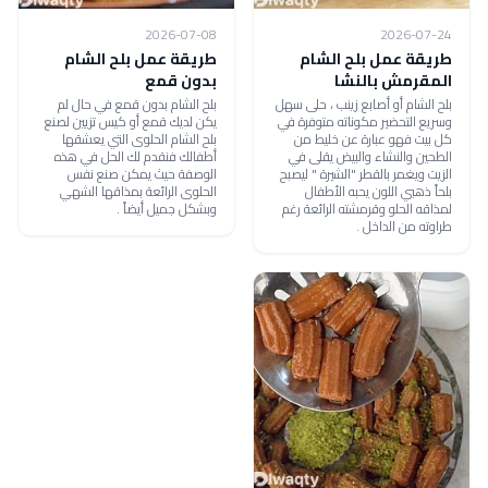
2026-07-08
2026-07-24
طريقة عمل بلح الشام
طريقة عمل بلح الشام
المقرمش بالنشا
بدون قمع
بلح الشام أو أصابع زينب ، حلى سهل
بلح الشام بدون قمع في حال لم
وسريع التحضير مكوناته متوفرة في
يكن لديك قمع أو كيس تزيين لصنع
كل بيت فهو عبارة عن خليط من
بلح الشام الحلوى التي يعشقها
الطحين والنشاء والبيض يقلى في
أطفالك فنقدم لك الحل في هذه
الزيت ويغمر بالقطر "الشيرة " ليصبح
الوصفة حيث يمكن صنع نفس
بلحاً ذهبي اللون يحبه الأطفال
الحلوى الرائعة بمذاقها الشهي
لمذاقه الحلو وقرمشته الرائعة رغم
وبشكل جميل أيضاً .
طراوته من الداخل .