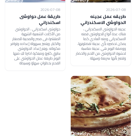
2026-07-08
2026-07-08
طريقه عمل عجينه
طريقة عمل حواوشى
الحواوشي الاسكندراني
اسكندراني
عجينه الحواوشي الاسكندراني ،
حواوشى اسكندراني ، الحواوشي
هناك عدة أنواع للحواوشي فمنه
من الأكلات الشعبية الشهية
الاسكندراني ومنه العادي كما
المنتشرة فى مصر والمحببة للصغار
يمكن تحضيره بأي عجينة تفضلونها،
والكبار، ويتميز بسهولة إعداده وتوافر
ووصفة اليوم هي عجينة مناسبة
مكوناته ،ويتم إعداد الحواوشي
لحشوة الحواوشي من اللحم والخضار
بطرقٍ كثيرةٍ ومبتكرة اخترنا لكِ منها
وتتميز بأنها سريعة وسهلة .
اليوم طريقة عمل الحواوشي على
الفحم بخطواتٍ سهلةٍ وبسيطة