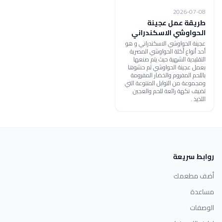
2026-07-08
طريقة عمل عجينة
الحواوشي الاسكندراني
عجينة الحواوشي الاسكندراني و هو
أحد أنواع أكلة الحواوشي المصرية
التقليدية الشهية حيث يتم صنعها
بعمل عجينة الحواوشي ثم حشوها
باللحم المفروم والخضار المفرومة
ومجموعة من التوابل المتنوعة التي
تضيف نكهة رائعة للحم والعجين
اللذيذ .
روابط سريعة
أضف مطعمك
مساعدة
الوصفات